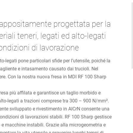
a, appositamente progettata per la
iali teneri, legati ed alto-legati
ondizioni di lavorazione
to-legati pone particolari sfide per l’utensile, poiché la
agliente e intasamento causato dai trucioli. Nel
mpere. Con la nostra nuova fresa in MDI RF 100 Sharp
resa più affilata e garantisce un taglio morbido e
 ed alto-legati a trazioni comprese tra 300 – 900 N/mm².
nte sviluppato e rivestimento in AlCrN consente una
condizioni di lavorazioni stabili. RF 100 Sharp gestisce
 e macchine instabili. Grazie alla microgeometria e
entare la vita utensile e prevenire lunghi tempi di