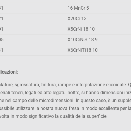
31
16 MnCr 5
21
X20Cr 13
01
X5CrNi 18 10
05
X10CrNiS 18 9
41
X6CrNiTi18 10
licazioni:
ture, sgrossatura, finitura, rampe e interpolazione elicoidale. Q
eriali teneri, legati ed alto-legati. Inoltre, si hanno dimensioni i
che nel campo delle microdimensioni. In questo caso, è un suppl
ossibile utilizzare la nostra nuova fresa in modo eccellente per l
volta in modo significativo la qualità della superficie.