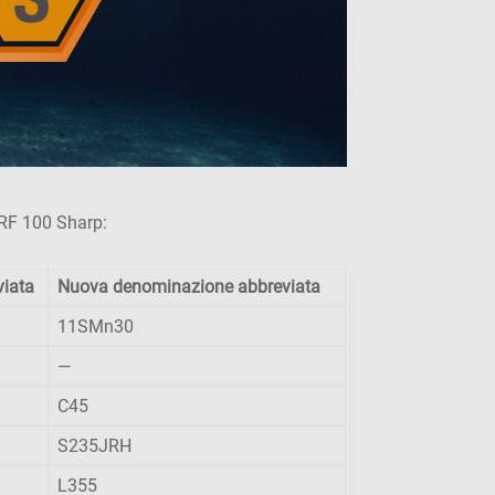
 RF 100 Sharp:
viata
Nuova denominazione abbreviata
11SMn30
—
C45
S235JRH
L355