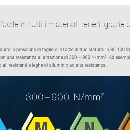
cile in tutti i materiali teneri, grazie 
durre la pressione di taglio e le forze di truciolatura: la RF 100
egati con una resistenza alla trazione di 300 – 900 N/mm². Ad esem
ali resistenti e leghe di alluminio ad alta resistenza.