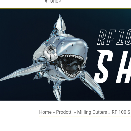
SHOP
Home
»
Prodotti
»
Milling Cutters
»
RF 100 S