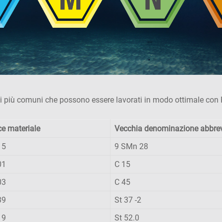
iali più comuni che possono essere lavorati in modo ottimale con
ce materiale
Vecchia denominazione abbre
15
9 SMn 28
01
C 15
03
C 45
39
St 37 -2
19
St 52.0