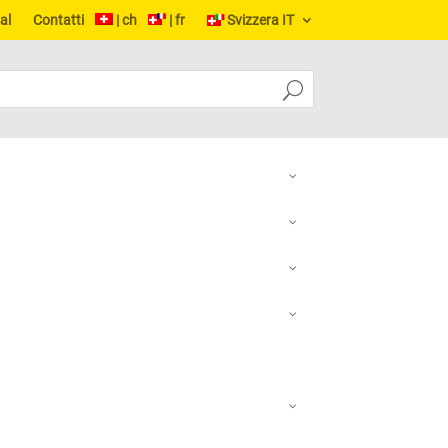
al
Contatti
| ch
| fr
Svizzera IT