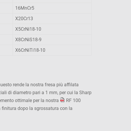
16MnCr5
X20Cr13
X5CrNi18-10
X8CrNiS18-9
X6CrNiTi18-10
uesto rende la nostra fresa più affilata
niziali di diametro pari a 1 mm, per cui la Sharp
emento ottimale per la nostra
RF 100
a finitura dopo la sgrossatura con la