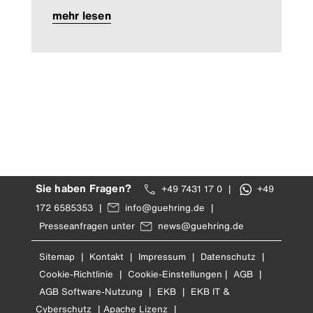
mehr lesen
Sie haben Fragen?
+49 7431 17 0
|
+49
172 6585353
|
info@guehring.de
|
Presseanfragen unter
news@guehring.de
Sitemap
|
Kontakt
|
Impressum
|
Datenschutz
|
Cookie-Richtlinie
|
Cookie-Einstellungen
|
AGB
|
AGB Software-Nutzung
|
EKB
|
EKB IT &
Cyberschutz
|
Apache Lizenz
|