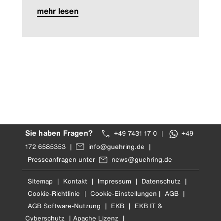
mehr lesen
Sie haben Fragen?
+49 7431 17 0
|
+49
172 6585353
|
info@guehring.de
|
Presseanfragen unter
news@guehring.de
Sitemap
|
Kontakt
|
Impressum
|
Datenschutz
|
Cookie-Richtlinie
|
Cookie-Einstellungen
|
AGB
|
AGB Software-Nutzung
|
EKB
|
EKB IT &
Cyberschutz
|
Apache Lizenz
|