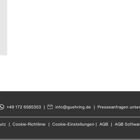
+49 172 6585353
|
info@guehring.de
|
Presseanfragen unte
utz
|
Cookie-Richtlinie
|
Cookie-Einstellungen
|
AGB
|
AGB Softwa