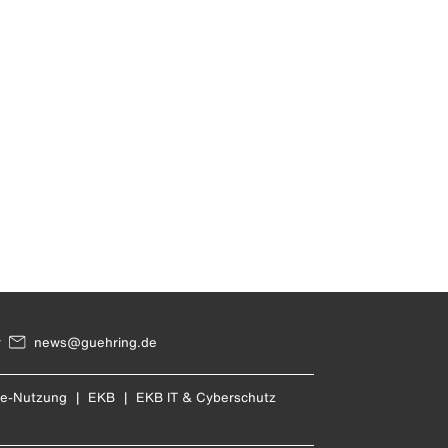
r
news@guehring.de
re-Nutzung
|
EKB
|
EKB IT & Cyberschutz