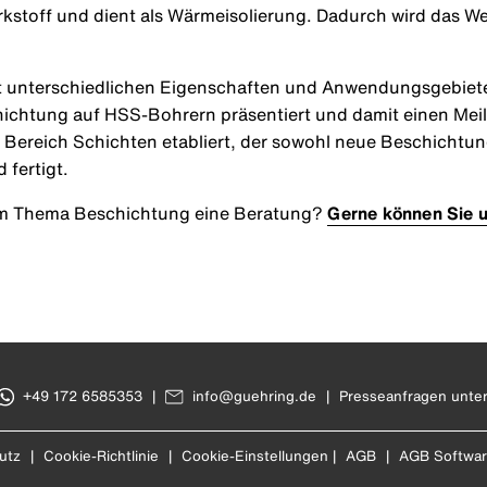
stoff und dient als Wärmeisolierung. Dadurch wird das We
t unterschiedlichen Eigenschaften und Anwendungsgebiete
chichtung auf HSS-Bohrern präsentiert und damit einen Meil
 Bereich Schichten etabliert, der sowohl neue Beschichtu
 fertigt.
um Thema Beschichtung eine Beratung?
Gerne können Sie u
+49 172 6585353
|
info@guehring.de
|
Presseanfragen unte
utz
|
Cookie-Richtlinie
|
Cookie-Einstellungen
|
AGB
|
AGB Softwa