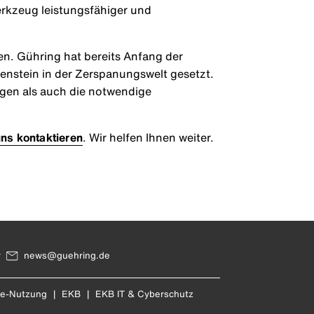
rkzeug leistungsfähiger und
n. Gühring hat bereits Anfang der
enstein in der Zerspanungswelt gesetzt.
ngen als auch die notwendige
ns kontaktieren
. Wir helfen Ihnen weiter.
r
news@guehring.de
re-Nutzung
|
EKB
|
EKB IT & Cyberschutz