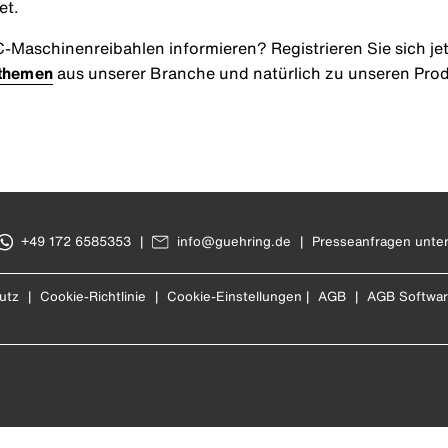
et.
C-Maschinenreibahlen informieren? Registrieren Sie sich j
hthemen
aus unserer Branche und natürlich zu unseren Pro
+49 172 6585353
|
info@guehring.de
|
Presseanfragen unte
utz
|
Cookie-Richtlinie
|
Cookie-Einstellungen
|
AGB
|
AGB Softwa