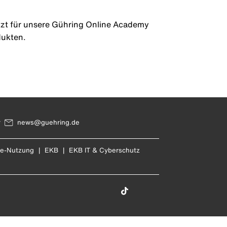
etzt für unsere Gühring Online Academy
dukten.
r
news@guehring.de
re-Nutzung
|
EKB
|
EKB IT & Cyberschutz