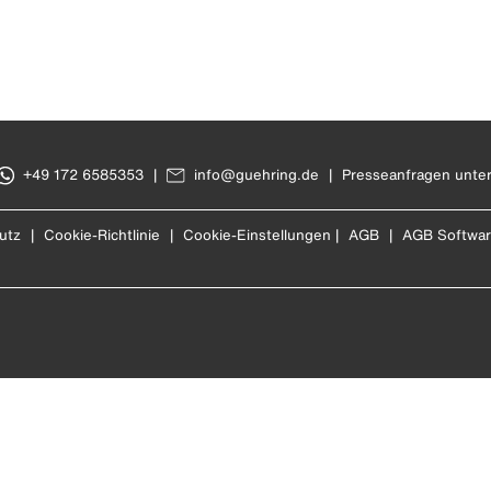
+49 172 6585353
|
info@guehring.de
|
Presseanfragen unte
utz
|
Cookie-Richtlinie
|
Cookie-Einstellungen
|
AGB
|
AGB Softwa