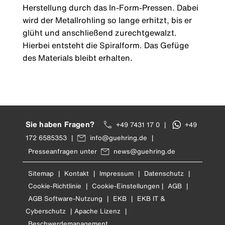
Herstellung durch das In-Form-Pressen. Dabei
wird der Metallrohling so lange erhitzt, bis er
glüht und anschließend zurechtgewalzt.
Hierbei entsteht die Spiralform. Das Gefüge
des Materials bleibt erhalten.
Sie haben Fragen?
+49 7431 17 0
|
+49
172 6585353
|
info@guehring.de
|
Presseanfragen unter
news@guehring.de
Sitemap
|
Kontakt
|
Impressum
|
Datenschutz
|
Cookie-Richtlinie
|
Cookie-Einstellungen
|
AGB
|
AGB Software-Nutzung
|
EKB
|
EKB IT &
Cyberschutz
|
Apache Lizenz
|
Beschwerdemanagement