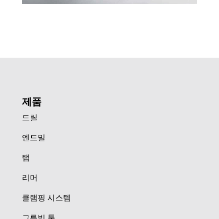
제품
드릴
엔드밀
탭
리머
클램핑 시스템
그루빙 툴