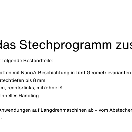
h das Stechprogramm 
folgende Bestandteile:
atten mit NanoA-Beschichtung in fünf Geometrievarianten 
Stechtiefen bis 8 mm
m, rechts/links, mit/ohne IK
chnelles Handling
e Anwendungen auf Langdrehmaschinen ab – vom Abstechen 
.