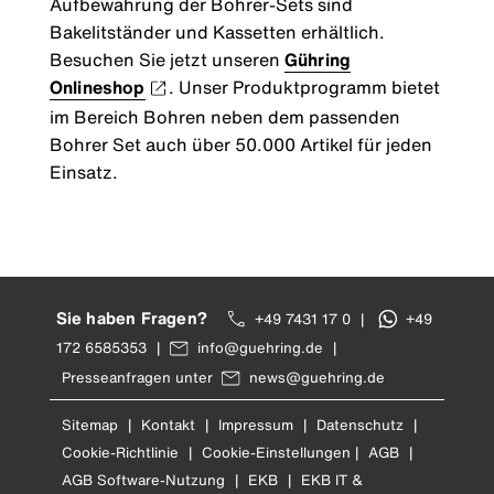
Aufbewahrung der Bohrer-Sets sind
Bakelitständer und Kassetten erhältlich.
Besuchen Sie jetzt unseren
Gühring
Onlineshop
. Unser Produktprogramm bietet
im Bereich Bohren neben dem passenden
Bohrer Set auch über 50.000 Artikel für jeden
Einsatz.
Sie haben Fragen?
+49 7431 17 0
|
+49
172 6585353
|
info@guehring.de
|
Presseanfragen unter
news@guehring.de
Sitemap
|
Kontakt
|
Impressum
|
Datenschutz
|
Cookie-Richtlinie
|
Cookie-Einstellungen
|
AGB
|
AGB Software-Nutzung
|
EKB
|
EKB IT &