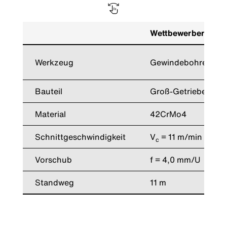
Wettbewerber
Werkzeug
Gewindebohrer M3
Bauteil
Groß-Getriebering
Material
42CrMo4
Schnittgeschwindigkeit
V
= 11 m/min
c
Vorschub
f = 4,0 mm/U
Standweg
11 m