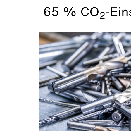
65 % CO
-Ein
2