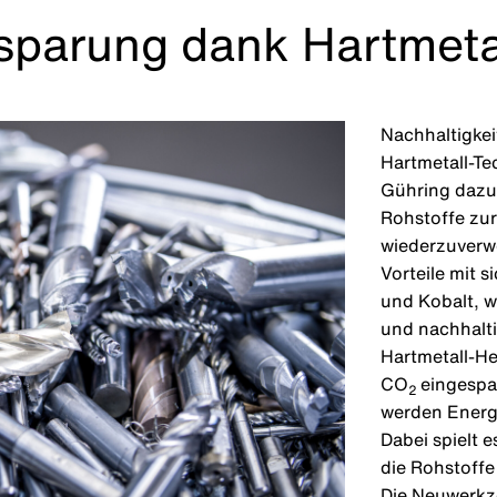
sparung dank Hartmeta
Nachhaltigkei
Hartmetall-Te
Gühring dazu 
Rohstoffe zu
wiederzuverwe
Vorteile mit 
und Kobalt, 
und nachhalti
Hartmetall-He
CO
eingespa
2
werden Energi
Dabei spielt 
die Rohstoffe
Die Neuwerkze