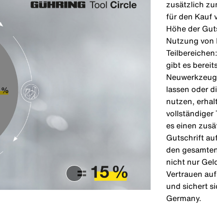
zusätzlich zu
für den Kauf 
Höhe der Guts
Nutzung von D
Teilbereichen
gibt es berei
Neuwerkzeuge
lassen oder 
nutzen, erhal
vollständiger 
es einen zusä
Gutschrift au
den gesamten 
nicht nur Gel
Vertrauen auf 
und sichert s
Germany.