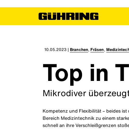
10.05.2023
|
Branchen
,
Fräsen
,
Medizintec
Top in T
Mikrodiver überzeug
Kompetenz und Flexibilität – beides is
Bereich Medizintechnik zu einem stark
schnell an ihre Verschleißgrenzen stoß