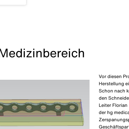
Medizinbereich
Vor diesen Pr
Herstellung e
Schon nach ku
den Schneiden
Leiter Floria
der hg medica
Zerspanungspr
Geschäftspar