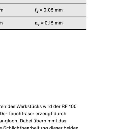
mm
f
= 0,05 mm
z
mm
a
= 0,15 mm
e
ren des Werkstücks wird der RF 100
 Der Tauchfräser erzeugt durch
 Langloch. Dabei übernimmt das
e Schlichtbearbeitung dieser beiden