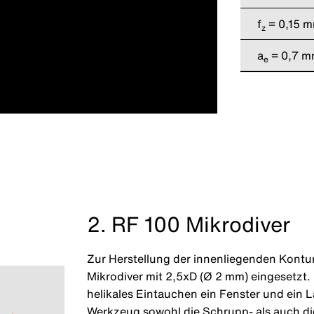
f
= 0,15 
z
a
= 0,7 
e
2. RF 100 Mikrodiver
Zur Herstellung der innenliegenden Kontu
Mikrodiver mit 2,5xD (Ø 2 mm) eingesetzt.
helikales Eintauchen ein Fenster und ein
Werkzeug sowohl die Schrupp- als auch di