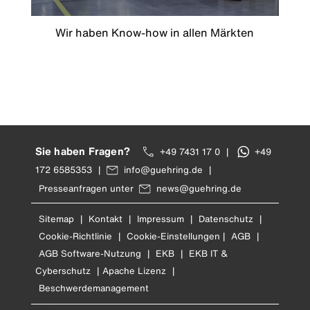
Wir haben Know-how in allen Märkten
Sie haben Fragen?
+49 7431 17 0
|
+49
172 6585353
|
info@guehring.de
|
Presseanfragen unter
news@guehring.de
Sitemap
|
Kontakt
|
Impressum
|
Datenschutz
|
Cookie-Richtlinie
|
Cookie-Einstellungen
|
AGB
|
AGB Software-Nutzung
|
EKB
|
EKB IT &
Cyberschutz
|
Apache Lizenz
|
Beschwerdemanagement