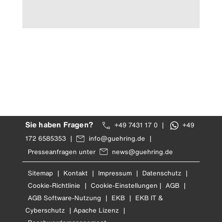
Sie haben Fragen?
+49 7431 17 0
|
+49
172 6585353
|
info@guehring.de
|
Presseanfragen unter
news@guehring.de
Sitemap
|
Kontakt
|
Impressum
|
Datenschutz
|
Cookie-Richtlinie
|
Cookie-Einstellungen
|
AGB
|
AGB Software-Nutzung
|
EKB
|
EKB IT &
Cyberschutz
|
Apache Lizenz
|