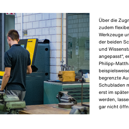
Über die Zugr
zudem flexibe
Werkzeuge und
der beiden S
und Wissenst
angepasst“, er
Philipp-Matt
beispielsweise
begrenzte Au
Schubladen m
erst im späte
werden, lasse
gar nicht öffn