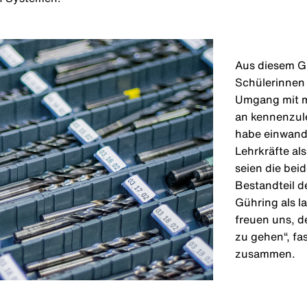
Aus diesem Gr
Schülerinnen 
Umgang mit m
an kennenzule
habe einwandf
Lehrkräfte al
seien die bei
Bestandteil d
Gühring als l
freuen uns, d
zu gehen“, fa
zusammen.