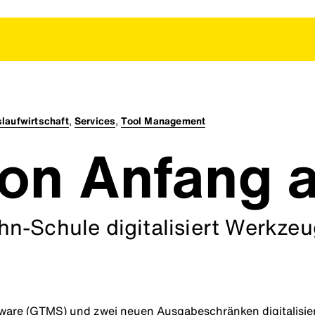
slaufwirtschaft
,
Services
,
Tool Management
on Anfang 
n-Schule digitalisiert Werkze
ware (GTMS) und zwei neuen Ausgabeschränken digitalisier