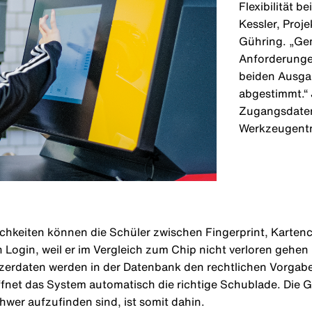
Flexibilität b
Kessler, Proj
Gühring. „Ge
Anforderungen
beiden Ausga
abgestimmt.“
Zugangsdaten,
Werkzeugent
ichkeiten können die Schüler zwischen Fingerprint, Kartenc
n Login, weil er im Vergleich zum Chip nicht verloren geh
Nutzerdaten werden in der Datenbank den rechtlichen Vorgab
fnet das System automatisch die richtige Schublade. Die G
hwer aufzufinden sind, ist somit dahin.