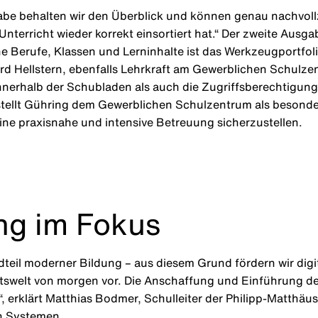
gabe behalten wir den Überblick und können genau nachvoll
rricht wieder korrekt einsortiert hat.“ Der zweite Ausga
 Berufe, Klassen und Lerninhalte ist das Werkzeugportfolio
 Gerd Hellstern, ebenfalls Lehrkraft am Gewerblichen Schul
nerhalb der Schubladen als auch die Zugriffsberechtigunge
stellt Gühring dem Gewerblichen Schulzentrum als besond
e praxisnahe und intensive Betreuung sicherzustellen.
ng im Fokus
tandteil moderner Bildung – aus diesem Grund fördern wir d
itswelt von morgen vor. Die Anschaffung und Einführung d
r“, erklärt Matthias Bodmer, Schulleiter der Philipp-Matthä
en Systemen.