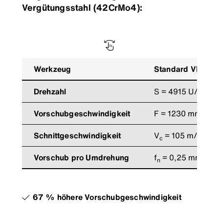
Vergütungsstahl (42CrMo4):
Werkzeug
Standard VHM-W
Drehzahl
S = 4915 U/min
Vorschubgeschwindigkeit
F = 1230 mm/min
Schnittgeschwindigkeit
V
= 105 m/min
c
Vorschub pro Umdrehung
f
= 0,25 mm/U
n
67 % höhere Vorschubgeschwindigkeit