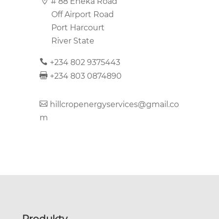
# 88 Eneka Road
Off Airport Road
Port Harcourt
River State
+234 802 9375443
+234 803 0874890
hillcropenergyservices@gmail.co
m