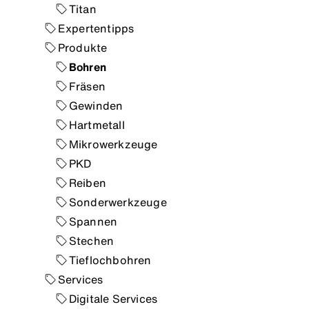
Titan
Expertentipps
Produkte
Bohren
Fräsen
Gewinden
Hartmetall
Mikrowerkzeuge
PKD
Reiben
Sonderwerkzeuge
Spannen
Stechen
Tieflochbohren
Services
Digitale Services