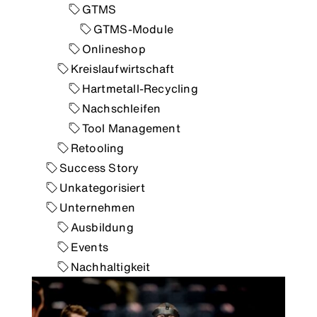
GTMS
GTMS-Module
Onlineshop
Kreislaufwirtschaft
Hartmetall-Recycling
Nachschleifen
Tool Management
Retooling
Success Story
Unkategorisiert
Unternehmen
Ausbildung
Events
Nachhaltigkeit