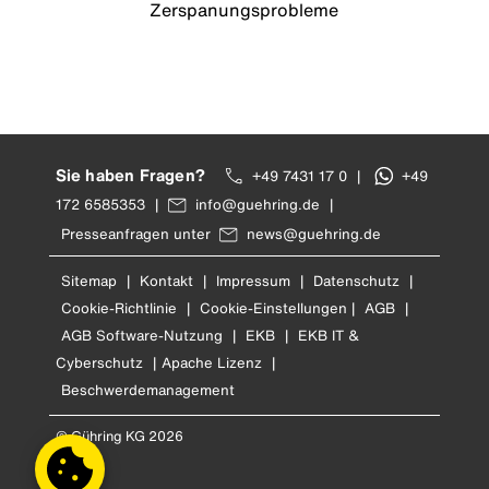
Zerspanungsprobleme
Sie haben Fragen?
+49 7431 17 0
|
+49
172 6585353
|
info@guehring.de
|
Presseanfragen unter
news@guehring.de
Sitemap
|
Kontakt
|
Impressum
|
Datenschutz
|
Cookie-Richtlinie
|
Cookie-Einstellungen
|
AGB
|
AGB Software-Nutzung
|
EKB
|
EKB IT &
Cyberschutz
|
Apache Lizenz
|
Beschwerdemanagement
© Gühring KG 2026