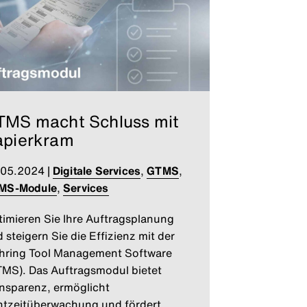
TMS macht Schluss mit
apierkram
.05.2024
|
Digitale Services
,
GTMS
,
MS-Module
,
Services
imieren Sie Ihre Auftragsplanung
 steigern Sie die Effizienz mit der
hring Tool Management Software
MS). Das Auftragsmodul bietet
nsparenz, ermöglicht
tzeitüberwachung und fördert