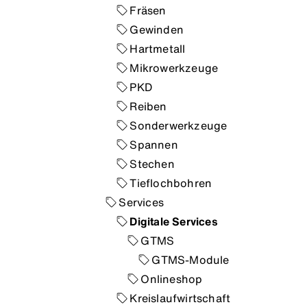
Fräsen
Gewinden
Hartmetall
Mikrowerkzeuge
PKD
Reiben
Sonderwerkzeuge
Spannen
Stechen
Tieflochbohren
Services
Digitale Services
GTMS
GTMS-Module
Onlineshop
Kreislaufwirtschaft