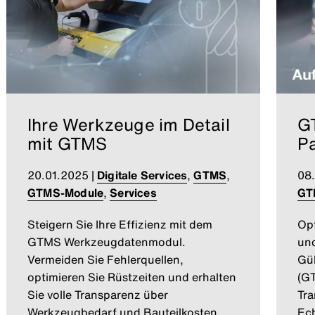
Ihre Werkzeuge im Detail
G
mit GTMS
P
20.01.2025
|
Digitale Services
,
GTMS
,
08
GTMS-Module
,
Services
GT
Steigern Sie Ihre Effizienz mit dem
Opt
GTMS Werkzeugdatenmodul.
und
Vermeiden Sie Fehlerquellen,
Gü
optimieren Sie Rüstzeiten und erhalten
(GT
Sie volle Transparenz über
Tra
Werkzeugbedarf und Bauteilkosten.
Ech