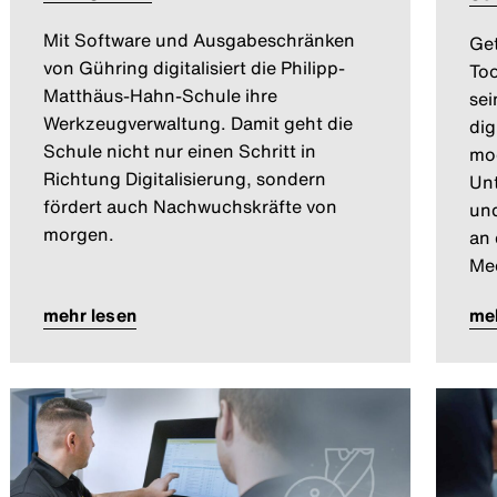
Mit Software und Ausgabeschränken
Get
von Gühring digitalisiert die Philipp-
To
Matthäus-Hahn-Schule ihre
sei
Werkzeugverwaltung. Damit geht die
dig
Schule nicht nur einen Schritt in
mod
Richtung Digitalisierung, sondern
Unt
fördert auch Nachwuchskräfte von
und
morgen.
an 
Med
mehr lesen
meh