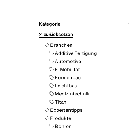
Kategorie
×
zurücksetzen
Branchen
Additive Fertigung
Automotive
E-Mobilität
Formenbau
Leichtbau
Medizintechnik
Titan
Expertentipps
Produkte
Bohren