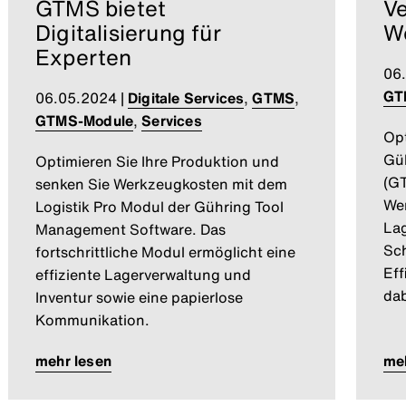
GTMS bietet
Ve
Digitalisierung für
W
Experten
06
GT
06.05.2024
|
Digitale Services
,
GTMS
,
GTMS-Module
,
Services
Opt
Gü
Optimieren Sie Ihre Produktion und
(G
senken Sie Werkzeugkosten mit dem
We
Logistik Pro Modul der Gühring Tool
Lag
Management Software. Das
Sch
fortschrittliche Modul ermöglicht eine
Eff
effiziente Lagerverwaltung und
dab
Inventur sowie eine papierlose
Kommunikation.
mehr lesen
meh