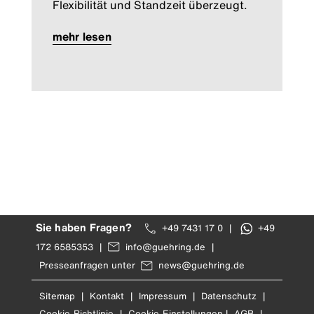
Flexibilität und Standzeit überzeugt.
mehr lesen
Sie haben Fragen?
+49 7431 17 0
|
+49
172 6585353
|
info@guehring.de
|
Presseanfragen unter
news@guehring.de
Sitemap
|
Kontakt
|
Impressum
|
Datenschutz
|
Cookie-Richtlinie
|
Cookie-Einstellungen
|
AGB
|