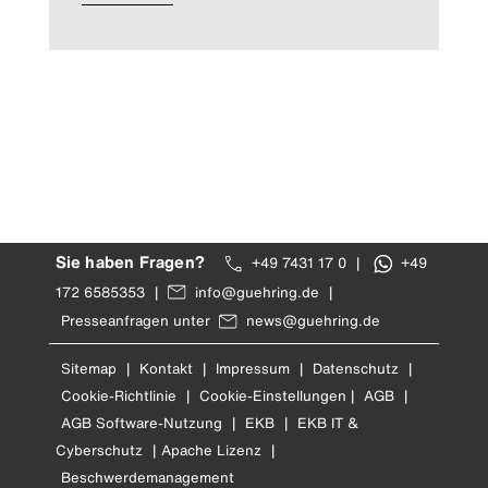
Sie haben Fragen?
+49 7431 17 0
|
+49
172 6585353
|
info@guehring.de
|
Presseanfragen unter
news@guehring.de
Sitemap
|
Kontakt
|
Impressum
|
Datenschutz
|
Cookie-Richtlinie
|
Cookie-Einstellungen
|
AGB
|
AGB Software-Nutzung
|
EKB
|
EKB IT &
Cyberschutz
|
Apache Lizenz
|
Beschwerdemanagement